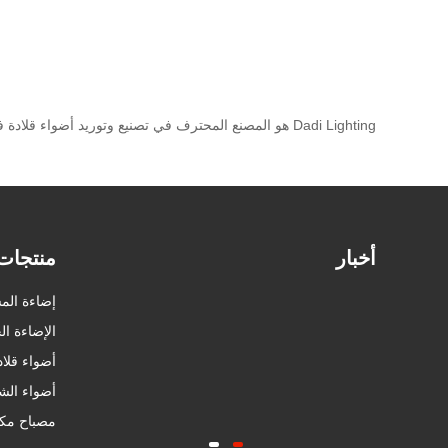
Dadi Lighting هو المصنع المحترف في تصنيع وتوريد أضواء قلادة في الصين. كمصنع، نحن نقدم كلا من عروض الأسعار والعينات المجانية. إذا كنت مهتمًا ببيع منتجاتنا عالية الجودة بالجملة، فيرجى الاتصال بنا.
أخبار
منتجات
إضاءة الم
الإضاءة ال
أضواء قلاد
أضواء الشري
مصباح مك