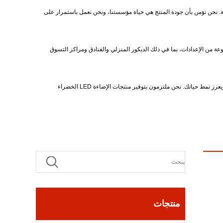
لمتبادلة. نحن نؤمن بأن جودة المنتج هي حياة مؤسستنا، ونحن نعمل باستمرار على
ونًا، يتم استخدام منتجاتنا على نطاق واسع في مجموعة متنوعة من الإعدادات، بما في ذلك الديكور المنزلي والفنادق ومراكز التسوق
اختر شركة Zhongshan Dadi Lighting Technology Co., Ltd. لتلبية احتياجاتك من الإضاءة المعلقة، ودعنا نساعدك في إنشاء تصميم إضاءة جميل وعملي يكمل مساحتك ويعزز نمط حياتك. نحن ملتزمون بتوفير منتجات الإضاءة LED الخضراء
منتجات