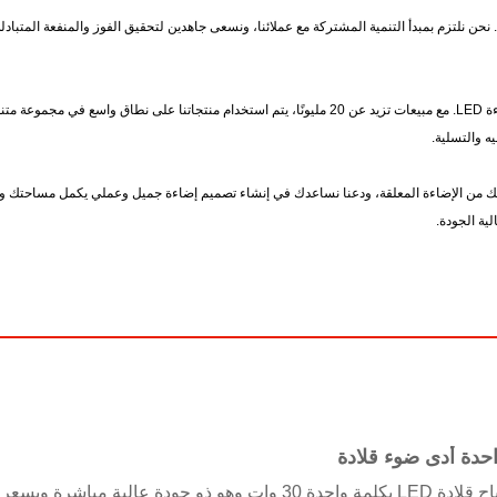
بأعلى جودة. نحن نلتزم بمبدأ التنمية المشتركة مع عملائنا، ونسعى جاهدين لتحقيق الفوز والمنفعة ا
إن مصابيحنا المعلقة هي مجرد مثال واحد على التزامنا بالتميز في صناعة الإضاءة LED. مع مبيعات تزيد عن 20 ملي
ه والتسلية.
ية الجودة.
قم بشراء مصباح قلادة LED بكلمة واحدة 30 وات وهو ذو جودة عالية مباشرة وبسعر