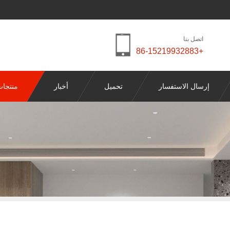
اتصل بنا
+86-15219932883
إرسال الاستفسار
تحميل
أخبار
منتجا