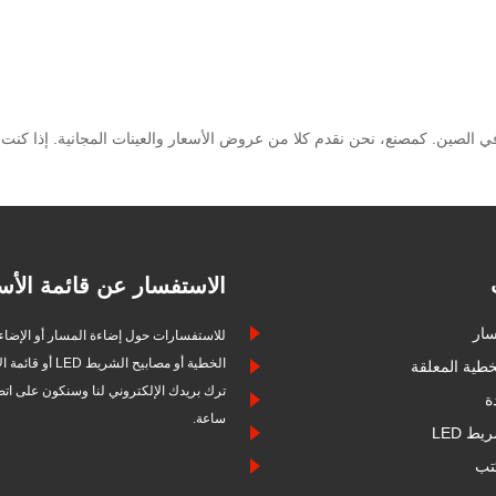
الاستفسار عن قائمة الأس
سار
ما هو ضوء خط LED؟
للاستفسارات حول إضاءة المسار أو الإضاءة
الخطية أو مصابيح الشري
خطية المعلقة
2024/05/16
ة
ساعة.
مصابيح زخرفية مرنة 
ط LED
باستهلاك منخفض لل
تب
وسطوع عالي، وسهل ا