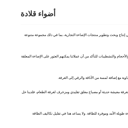
أضواء قلادة
Zhongshan . في عاصمة الإضاءة في العالم، مدينة Guzhen، مدينة Zhongshan، مقاطعة Guangdong، وهي متخصصة في إنتاج وبحث وتطوير منتجات الإضاءة التجارية، بما في ذلك مجموعة متنوعة
لأحجام والتشطيبات للتأكد من أن عملائنا يمكنهم العثور على الإضاءة المعلقة
 لغرفة معيشة حديثة أو مصباح معلق تقليدي ومزخرف لغرفة الطعام، فلدينا حل
نستخدم تقنية LED في المصابيح المعلقة لدينا، مما يضمن أنها توفر إضاءة طويلة الأمد وموفرة للطاقة. ولا يساعد هذا في تقليل تكاليف الطاقة