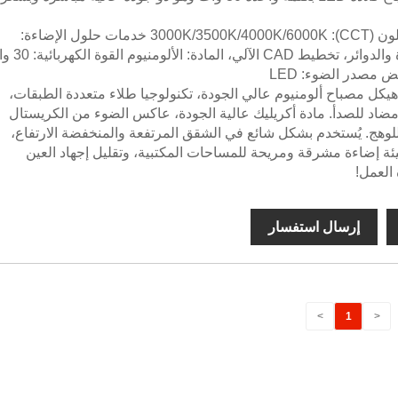
درجة حرارة اللون (CCT): 3000K/3500K/4000K/6000K خدمات حلول الإضاءة:
تصميم الإضاءة والدوائر، تخطيط CAD الآلي، ا
ض مصدر الضوء: LED
هيكل مصباح ألومنيوم عالي الجودة، تكنولوجيا طلاء متعددة الطبقات،
ضاد للصدأ. مادة أكريليك عالية الجودة، عاكس الضوء من الكريستال
للوهج. يُستخدم بشكل شائع في الشقق المرتفعة والمنخفضة الارتفاع،
يئة إضاءة مشرقة ومريحة للمساحات المكتبية، وتقليل إجهاد العين
العمل!
إرسال استفسار
>
1
<