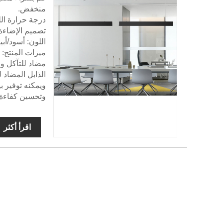
منخفض.
اللون: أسود/أبي
ميزات المنتج: 
مضاد للتآكل وم
الذابل المضاد 
ويمكنه توفير ب
وتحسين كفاءة 
اقرأ أكثر