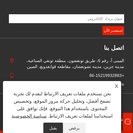
اتصل بنا
المبنى أ، رقم 6، طريق تونغشون، منطقة تونغي الصناعية،
مدينة جزين، مدينة تشونغشان، مقاطعة قوانغدونغ، الصين.
+86-15219932883
sophia@lightdailt.com
X
نحن نستخدم ملفات تعريف الارتباط لنقدم لك تجربة
تصفح أفضل، وتحليل حركة مرور الموقع، وتخصيص
Links
Sitemap
RSS
XML
سياسة الخصوصية
المحتوى. باستخدام هذا الموقع، فإنك توافق على
استخدامنا لملفات تعريف الارتباط.
سياسة الخصوصية
حقوق الطبع والنشر © 2024 شركة تشونغشان دادي لتكنولوجيا الإضاءة
المحدودة. جميع الحقوق محفوظة.
يرفض
يقبل