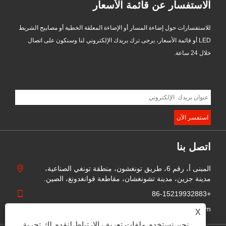
الاستفسار عن قائمة الأسعار
للاستفسارات حول إضاءة المسار أو الإضاءة المعلقة الخطية أو مصابيح الشريط
LED أو قائمة الأسعار، يرجى ترك بريدك الإلكتروني لنا وسنكون على اتصال
خلال 24 ساعة.
اتصل بنا
المبنى أ، رقم 6، طريق تونغشون، منطقة تونغي الصناعية،
مدينة جزين، مدينة تشونغشان، مقاطعة قوانغدونغ، الصين.
+86-15219932883
sophia@lightdailt.com
X
نحن نستخدم ملفات تعريف الارتباط لنقدم لك تجربة