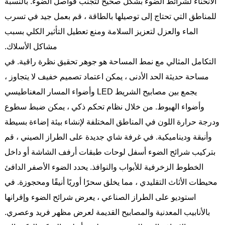
الانحناء لشرائط الضوء بشكل صحيح لتجنب فواصل الضوء. بالنسبة
للمناطق التي تحتاج إلى توصيلها بالطاقة ، قم بعمل جيد في تسرب
الماء والعزل لتعزيز السلامة ومنع تعطيل التأثير الكلي بسبب
مشاكل الأسلاك.
التكامل المثالي مع نمط المساحة هو جوهر تحقيق نظرة راقية. في
مساحة حديثة الحد الأدنى ، يمكن اعتماد تصميم خفيف لا يتجاوز ،
يجمع بين مصابيح الشريط LED وأضواء المسار المغناطيسي
وأضواء الهبوط. من خلال نظام تحكم ذكي ، يمكن ضبط سطوع
ودرجة حرارة اللون في المناطق المختلفة لإنشاء بيئة إضاءة بسيطة
وأنيقة وديناميكية. في غرفة شاي جديدة على الطراز الصيني ، قم
بتركيب شرائح الضوء أسفل لوحات طبقات أرفف الشاشة أو داخل
الخطوط الزخرفية للأبواب والنوافذ. يحدد الضوء الأصفر الدافئ
محيطات الأثاث التقليدي ، مما يخلق سحرًا أوريًا أنيقًا ومحجوزة. في
استوديو على الطراز الصناعي ، يعرض شرائح الضوء وإقرانها
بالأنابيب المعدنية والمصابيح القديمة لعرض مظهر فريد وعصري.