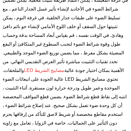
في غرفة المعيشة ، يمكن اعتماد طريقة تثبيت مخفية. يمكن تضمين
شرائط الضوء في الأخاديد لإنشاء تأثير غسل الجدار الناعم ، مع
تسليط الضوء على طبقات جدار الخلفية. في غرفة النوم ، يمكن
تثبيتها حول السقف أو خلف اللوح الأمامي لإنشاء جو نائم دافئ
وهادئ. في الوقت نفسه ، قم بقياس أبعاد المساحة بدقة وحساب
طول وقوة شرائط الضوء لتجنب السطوع غير المتكافئ أو البقع
المضيئة بشكل مفرط ، مما يضمن توزيع الضوء الموحد والطبيعي.
تحدد تقنيات التثبيت مباشرة تأثير العرض التقديمي النهائي. من
الأهمية بمكان اختيار جودة عالية
مصابيح الشريط LED
والملحقات.
تحتوي مصابيح الشريط LED عالية الجودة على انبعاثات الضوء
الموحدة وعمر طويل ودرجة حرارة لون مستقرة. أثناء التثبيت ،
انتبه إلى نقاط قطع شرائط الضوء. يضمن قطع المواقف المخصصة
أن كل وحدة ضوء تعمل بشكل صحيح. عند إصلاح شرائط الضوء ،
استخدم مقاطع مخصصة أو شريط لاصق للتأكد من إرفاقها بحزم
دون التأثير على الجماليات. خاصة في الزوايا ، تعامل مع زاوية